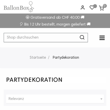
0
🤩 Gratisversand ab CHF 40.00 🚚
🎈 Bis 12 Uhr bestellt, morgen geliefert 🚚
Umsc
☰
der
Navi
Startseite
Partydekoration
PARTYDEKORATION

Relevanz