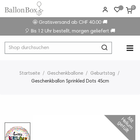
0
🤩 Gratisversand ab CHF 40.00 🚚
🎈 Bis 12 Uhr bestellt, morgen geliefert 🚚
Umsc
☰
der
Navi
Startseite
Geschenkballone
Geburtstag
Geschenkballon Sprinkled Dots 45cm