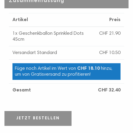
Zusammenfassung
Artikel
Preis
1x Geschenkballon Sprinkled Dots
CHF 21.90
45cm
Versandart Standard
CHF 10.50
Füge noch Artikel im Wert von
CHF 18.10
hinzu,
um von Gratisversand zu profitieren!
Gesamt
CHF 32.40
JETZT BESTELLEN