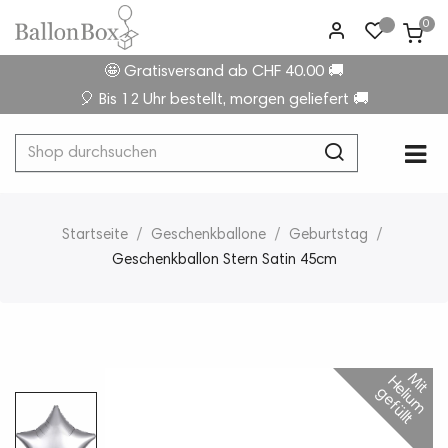
0
🤩 Gratisversand ab CHF 40.00 🚚
🎈 Bis 12 Uhr bestellt, morgen geliefert 🚚
Umsc
☰
der
Navi
Startseite
Geschenkballone
Geburtstag
Geschenkballon Stern Satin 45cm