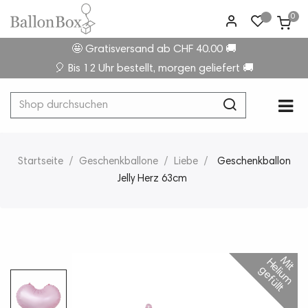
0
🤩 Gratisversand ab CHF 40.00 🚚
🎈 Bis 12 Uhr bestellt, morgen geliefert 🚚
Umsc
☰
der
Navi
Startseite
Geschenkballone
Liebe
Geschenkballon
Jelly Herz 63cm