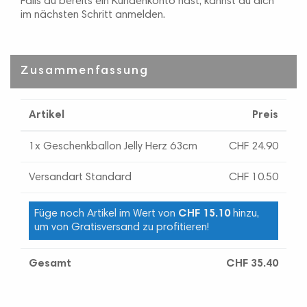
Falls du bereits ein Kundenkonto hast, kannst du dich
im nächsten Schritt anmelden.
Zusammenfassung
Artikel
Preis
1x Geschenkballon Jelly Herz 63cm
CHF 24.90
Versandart Standard
CHF 10.50
Füge noch Artikel im Wert von
CHF 15.10
hinzu,
um von Gratisversand zu profitieren!
Gesamt
CHF 35.40