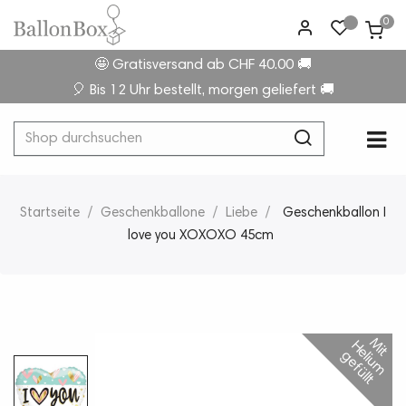
0
🤩 Gratisversand ab CHF 40.00 🚚
🎈 Bis 12 Uhr bestellt, morgen geliefert 🚚
Umsc
☰
der
Navi
Startseite
Geschenkballone
Liebe
Geschenkballon I
love you XOXOXO 45cm