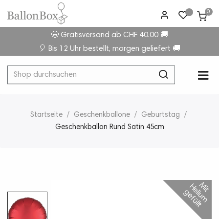
0
🤩 Gratisversand ab CHF 40.00 🚚
🎈 Bis 12 Uhr bestellt, morgen geliefert 🚚
Umsc
☰
der
Navi
Startseite
Geschenkballone
Geburtstag
Geschenkballon Rund Satin 45cm