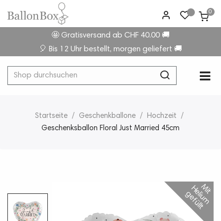
0
🤩 Gratisversand ab CHF 40.00 🚚
🎈 Bis 12 Uhr bestellt, morgen geliefert 🚚
Umsc
☰
der
Navi
Startseite
Geschenkballone
Hochzeit
Geschenksballon Floral Just Married 45cm